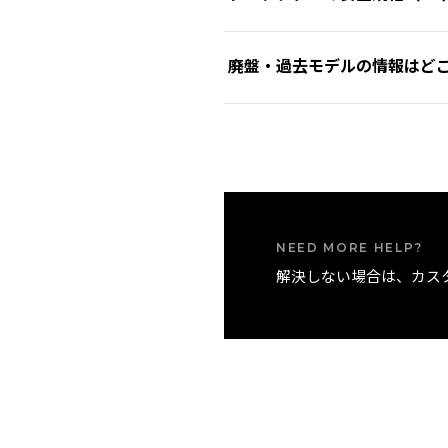
ケットの有無は、各商品ページ
リスト（手首）
フォーム
よりご確認ください。
CE規格は、EU加盟国で流通
ウエスト（腰）
廃盤・過去モデルの情報はど
標準装備のプロテクターも、消
裏付けられた安全性を示します
ヒップ（臀部）
プロテクターは部位ごとに規格が定めら
生産終了（廃盤）モデルの仕様
サイ（太もも）
4：エアバッグ）。各規格には
ォーム
よりお問い合わせくださ
ニー（膝）
ト・パンツなどのウェア自体も、
カーフ（ふくらはぎ）
Dainese製品はCE認証基
アンクル（足首）
NEED MORE HELP?
解決しない場合は、カス
カスタマイズ可能なモデルや選