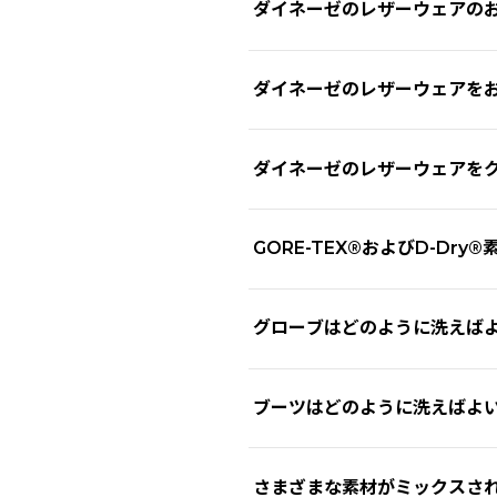
ダイネーゼのレザーウェアの
レザーウェアに汚れが蓄積しな
ダイネーゼのレザーウェアを
しないでください。ダイネーゼの各店
このキットには、レザーをしっ
硬いブラシや研磨材、研磨ク
れています。
ダイネーゼのレザーウェアを
レザーの表面を傷める可能性
ブラシを使う場合は、柔らか
キットがない場合は、スポンジ
はい、ダイネーゼジャパンでは
GORE-TEX®およびD-D
日光やヒーターなどの熱源を避
虫やホコリの除去
サービス内容：
します。
中性石鹸を溶かした水に柔ら
レザー製品と同様に、ファブリ
や蚊など）が残した有機物の
レザースーツまたはジャケッ
グローブはどのように洗えば
去が難しくなる可能性がありま
またインナー付モデルの場合、
油汚れやグリースの対処
サービスに含まれる内容：
洗剤は粉末タイプではなく、中
ダイネーゼのファブリック製ウェ
レザーグローブは基本的に洗わ
油やグリースが付着した場合
ブーツはどのように洗えばよ
※一部のライナーは、洗濯できない場合
い限り、
最大30℃のぬるま湯
レザー外装の特別クリーニン
「Cleaning & Protecti
拭くのがポイントです。
レザーの保湿処理
乾燥の仕方
洗濯時の注意点
ダイネーゼのブーツを清潔に保
一方、GORE-TEX®やD-D
さまざまな素材がミックスさ
乾燥させる際は、直射日光や
安全縫製の確認 **