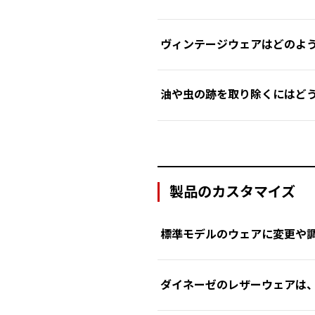
るま湯と、研磨剤や柔軟剤を含
外側の生地は優しく扱う
硬いブラシや研磨剤、研磨ク
ンガーにかけて乾燥させるこ
その後、直射日光や熱を避け、
このサービスは、ダイネーゼス
ブーツの表面を傷める可能性
それぞれに最適な洗濯表記ラベ
強くこすると繊維が傷む
濡れた後の対処
ヴィンテージウェアはどのよ
ようにすることで形状を維持で
汚れを落とす方法
ご注意事項
予期せず濡れてしまった場合、乾
パッドやプロテクターを取り
外側の汚れは、柔らかい湿っ
Cleaning Kit」を
ヴィンテージウェアのお手入れ
ただし、いずれの場合も洗濯表
これにより、摩擦による
損傷がある場合（クリーニン
す。
油や虫の跡を取り除くにはど
品と、栄養を与えてしなやか
る場合があります。
ダイネーゼのヴィンテージ製品
乾燥は風通しの良い場所で、
乾燥方法
すべてのテクニカルファブリッ
このキットは日常のクリーニン
これらのアイテムは、オイルや
これらの汚れは
できるだけ早く
深く浸透した泥や汚れは、リ
直射日光やヒーターなどの熱
直射日光やヒーターの熱
特に、高機能繊維（メカニカル
み合わさった製品の場合は、衣
効果を楽しめるデザインになっ
ニングは、元通りになること
虫の跡の除去方法
レザーのケア
異素材が使用されている場合
柔軟剤は、防水・撥油処理を弱め
サービスの仕上がりは、アイ
の特性により、"オンザロード"
ブーツが濡れた後に乾燥すると
製品のカスタマイズ
柔らかい湿った布に中性石鹸
や多用途メンブレンを損傷する
Cleaning Kit」を使
カビが発生している場合には
異なる素材が組み合わさったウ
お手入れのポイント
特に虫（ユスリカや蚊など）
ー
と、
革に栄養を与え柔らか
ご了承ください。
能を持つファブリック（伸縮性
標準モデルのウェアに変更や
汚れが蓄積しないように、定
油汚れやグリースの対処法
このキットは、日常的なお手入
詳細は、ダイネーゼストア、ま
柔軟剤を使用しない理由
汚れを落とす際は、ヴィンテ
通常、標準モデル（通常販売品
付着したら
すぐに
柔らかい湿
高機能繊維（メカニカルプロパ
ダイネーゼのレザーウェアは
全性や快適性を損なう可能性があ
柔らかい布を使い、優し
強くこすらず、
軽く円を描く
る可能性があります。
Works（カスタムワークス）
汚れが気になる部分に集