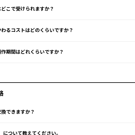
は、デザインや快適性の面でカスタマイズが可能です。
ダイネーゼストアにおいて、専門スタッフと細部を相談の上で対応
に低下させる
はどこで受けられますか？
販売モデル）を調整するのではなく、ご希望に応じてオーダーメイドを承
熱を避けた場所
で自然乾燥させてください。
確認ください。
ルオロエチレン（PTFE – テフロン）を使用した樹脂コーティン
す。
源を避け、風通しの良い場所で自然乾燥させてください
。
規販売店は、
ダイネーゼジャパン公式サイト内「Store Locator
ダイネーゼレザークリーニングサービス」をご利用頂くことをおす
かわるコストはどのくらいですか？
け
ハンガーにかけて干す
のがおすすめです。
ウェアの機能性を長く維持することができます。
は、お客様専用の製造ラインで一から製造されます。
好みのカラーコンビネーションや文字の追加を選択できます。
に応じて、いくつかのカスタマイズレベルが用意されており、「Cust
製作期間はどれくらいですか？
選手権のライダーと同様に、自分にぴったりのレザーウェアを作る
格がまとめられています。
トアで提供しており、専門のトレーニングを受けたスタッフが、完
ては、お近くのダイネーゼストアにお問い合わせください。
確定した後（※）、通常6～7週間で納品されます。
次第ですが、数週間ほどご検討頂きスタッフとやり取りされるケー
タマイズ可能な主な部位：
に追加されますので予めご了承ください。
格
交換できますか？
プロテクターが標準装備されており、胸・背中のプロテクターは別
）について教えてください。