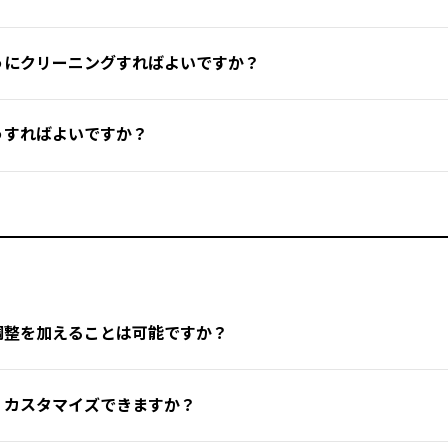
まない中性洗剤で優しく洗ってください。
リームを使用しない
とをおすすめします。
涼しく乾燥した場所で乾かすことが重要です。乾燥時は手首部分を
トア、またはダイネーゼジャパン公式サイトでリクエストできます
があるため、強くこすらないようにしてください。
ルが記載されております。ラベルの指示に従った方法でクリーニン
可能性があるため、やさしく洗ってください。
うにクリーニングすればよいですか？
きます。
燥後に革が硬くなることがあります。その際は、ダイネーゼの「Leather
外し、ジッパーやベルクロを閉じる
た布で軽く拭き取るだけで十分です。優しくこすることで、表面を
使用することで、元の柔らかさを取り戻せます。このキットには、革をし
をする際は、
衣類のラベルに記載された指示
に必ず従ってください
記ラベルに指示がある場合は、そちらを優先してください。
生地やメッシュ部分へのダメージを防ぐことができます。
グにより、さらに損傷が広がる恐れがある場合）、お断りさせて頂
うすればよいですか？
さを保つ製品の2種類が含まれています。
は、厳選された高品質なイタリアンレザーを使用して作られていま
直射日光や熱源を避ける
ク（伸縮性のある素材を含む）は、繊細に扱わなければなりません
グやメンテナンスにも使用でき、必ず乾燥した状態でお手入れして
ワックスを使った
プルアップ加工
が施されており、使い込むほどに
除去することが重要
です。時間が経つほど落としにくくなるため、
フレッシュ不可と判断される場合があります。長年の汚れを完璧に
源を避け、風通しの良い場所で自然乾燥させてください。
は、生地の劣化を引き起こす可能性があります。
プロパティを持つ素材）は、柔軟剤を含まない中性洗剤で洗うこと
類のラベルに記載されているケア方法に従うようにしてください。
ています。
をお約束するものではございません。
、ポリウレタンやポリテトラフルオロエチレン（PTFE – テフロ
テムの状態や経年劣化、お手入れ状況によって異なります。
スタイルのコンセプトにぴったりのヴィンテージ感が生まれます。
、革が硬くなったり乾燥したりすることがあります。その場合は、ダイネ
をつけ、軽く拭き取ります。
可能性がありますのでご注意ください。
用することで、元のしなやかさを取り戻せます。このキットには、
レザーの
、追加料金が発生致します。ただし状態によってはお断りさせて頂
ェアについては、
必ず衣類のラベルに記載されている洗濯方法に従
の体液は革にダメージを与える可能性があるため、
放置せずすぐに
さを保つコンディショナー
の2種類が含まれています。
のある素材を含む）は、
デリケートな取り扱いが必要です
。
調整を加えることは可能ですか？
期的にケアを行うことが大切です。
れやクリーニングにも使用でき、
ブーツが完全に乾いた状態でケア
たはダイネーゼジャパン公式サイトでご確認ください。
ージ製品専用のクリーニングキットを使用してください。
）のウェアに対する変更は推奨しておりません。理由としては、ダ
った布でやさしく拭き取ります。
ティを持つ素材）には、
柔軟剤を含まない中性洗剤
を使用してくだ
、カスタマイズできますか？
るためです。そのため、原則としてダイネーゼでは、オーダーメイド
く円を描くように拭き取ります。
ように拭く
ことで、生地を傷めずに汚れを落とせます。
」を提案致しております。
中しすぎず、全体を均一になじませるようにしてください。