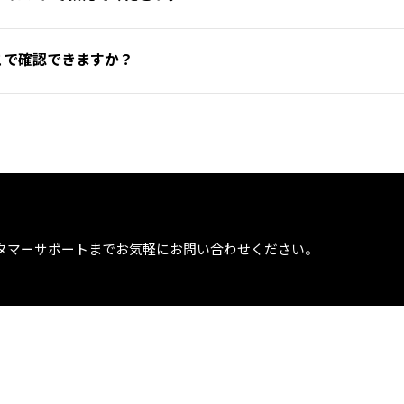
の仕様をご覧ください）。対応するプロテクターがご不明な場合は
する製品に義務付けられた安全認証で、バイク用プロテクター・ウェ
こで確認できますか？
耗・劣化時には交換用パーツをご案内できる場合があります。
。
れています（EN1621-1：肘・膝・肩・腰／EN1621-2：背中／EN
や後継モデルにつきましては、製品名・品番（製品タグやラベルに
、衝撃吸収性能によって
Level 1
と、より厳しい基準の
Level 2
の2
い。分かる範囲でご案内いたします。
耐摩耗性・引裂強度などによりAAA／AA／A等のクラスに分類され
準を満たすよう設計されており、規格・レベルは各製品のタグおよび商
タマーサポートまでお気軽にお問い合わせください。
択できるカラーバリエーションについては、ダイネーゼストアでご