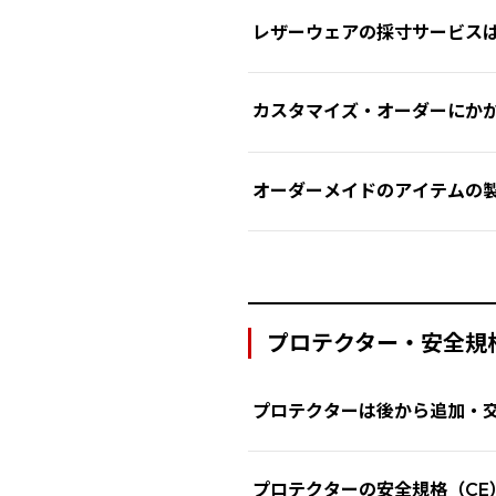
はい。いくつかの指定モデルで
ただし軽微な調整については、
乾燥のポイント
防水・撥油加工の効果を大幅
レザーウェアの採寸サービス
ただしこれは、通常モデル（一般
乾燥させる際は、
直射日光や
詳しくはダイネーゼストアでご
ポリウレタンやポリテトラフ
のサービスとして提供していま
直射日光やヒーターなどの熱
採寸サービスを提供している正
もし難しい場合には、
専門の「
カスタマイズ・オーダーにか
型崩れを防ぐため、できるだ
適切なお手入れを行うことで、
そのためご依頼いただいた製品
Works
」からご確認頂けます。
これによりデザイン面では、お
フィットの調整やカラー変更の内容
オーダーメイドのアイテムの
フィッティングの面では、世界
ージには、カスタマイズ毎の価
このサービスは、ダイネーゼス
具体的な価格・お見積りについ
最終デザインが承認され、採寸が
必要な測定を行います。
（※）デザインの確定はお客様
Custom Worksによりカス
を頂いた場合、上記の製造週数
プロテクター・安全規
ネック（首）
チェスト（胸）
プロテクターは後から追加・
バイセプス（二の腕）
多くのジャケットには、肩・肘
フォアアーム（前腕）
プロテクターの安全規格（CE