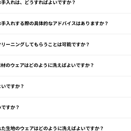
お手入れは、どうすればよいですか？
いよう、定期的にお手入れすることが大切です。クリーニングの際
お手入れする際の具体的なアドバイスはありますか？
舗で販売している「Protection & Cleaning Kit」を
かりとクリーニングするためのクリーナーと、柔軟性を保つための
リームを使用しない
クリーニングしてもらうことは可能ですか？
があるため、強くこすらないようにしてください。
い物を使用し、傷がつかないように細心の注意を払ってください。
または清潔な布に冷水と少量の中性石鹸をつけて拭き取ることも可
、専門のクリーニングサービスを提供しています。
ry®素材のウェアはどのように洗えばよいですか？
け、完全に乾燥させてください。できるだけ平らな場所や適切なハ
かいスポンジを浸し、軽く拭き取るだけで、虫やホコリを簡単に取
ック製ウェアにも汚れが蓄積しないよう注意することが重要です。
汚れは、革にダメージを与える可能性があるため、できるだけ早く
ト＋パンツのリフレッシュ
よいですか？
す。
インナーは別途洗濯してください。必ず洗濯表記（※）に従って作
性石鹸の使用をおすすめします。
アや、防水・透湿性を備えたD-Dry®やGORE-TEX®のウェア
ず、汚れが蓄積しないように注意してください。柔らかさと清潔さ
は、すぐに柔らかい湿った布でやさしく拭き取ってください。強く
いですか？
もあります。
と中性洗剤（柔軟剤・溶剤・研磨成分を含まないもの）
で洗濯してく
グおよび内装の除菌
on Kit」を使用することをおすすめします。
つために、以下のシンプルなルールを守りましょう。
ry®を使用したファブリック製のグローブは、より徹底的なクリーニ
れた生地のウェアはどのように洗えばよいですか？
ヒーターなどの熱源を避け、風通しの良い場所で行ってください。