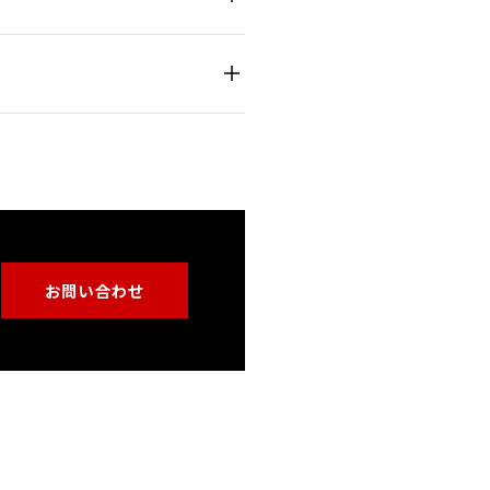
、商品名とあわせて
お問い合わせ
アにおいては第三者機関の試験に
1621-3：胸部／EN1621-
記載）とあわせて
お問い合わせフ
段階があります。また、ジャケッ
ます（EN17092）。
品ページでご確認いただけます。
お問い合わせ
確認ください。