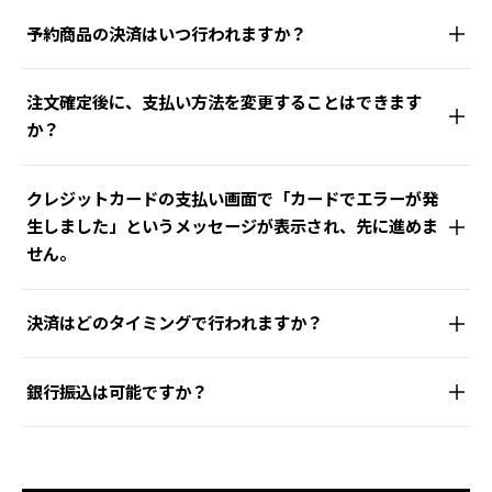
はい、以下の分割払いをご利用いただけます。
American Express / Diners Club）
予約商品の決済はいつ行われますか？
あと払い（ペイディ）3回・6回分割
Apple Pay / Google Pay / Shop Pay
ご予約商品も、通常のご注文と同様にご注文手続きの完了
分割手数料無料。1回のお買い物が3,000円以上で3回、
あと払い（ペイディ）
注文確定後に、支払い方法を変更することはできます
時（ご注文時）に決済されます。商品の入荷時・発送時で
6,000円以上で6回あと払いをお選びいただけます。
※ペ
か？
※所定の条件を満たす場合、分割手数料無料の3回・6回あと払いもご
はありませんのでご注意ください。
イディアプリのダウンロードと本人確認が必要です。
利用いただけます。
いいえ、できません。
ショッピングクレジット（最大36回まで金利0%）
クレジットカードの支払い画面で「カードでエラーが発
PayPal
恐れ入りますが、お支払い方法を変更の際には、お問い合
全国のダイネーゼストア店頭にてご利用いただけます
生しました」というメッセージが表示され、先に進めま
わせフォームよりキャンセルのご依頼を頂き、改めて再度
銀行振込・代金引換はご利用いただけません。
せん。
（オンラインストアではご利用いただけません）。メン
お手続きをお願い致します。
バー登録（無料）と、1回あたりのお支払金額3,000円以
詳しくは
特定商取引法に基づく表記
もご覧ください。
ご利用のクレジットカードのセキュリティ設定により、お
上が条件です。
※セール・アウトレット品は対象外。フランチャ
メールまたは
お問い合せフォーム
より
ご連絡ください。
決済はどのタイミングで行われますか？
手続きが完了していない可能性がございます。
イズ店（名古屋・札幌）では条件が異なる場合があります。
既存注文のカード決済等は、キャンセル処理を行いますの
ご注文時に決済を行っております。
恐れ入りますが、エラーの詳細については弊社では確認が
銀行振込は可能ですか？
詳しくは
金利0%ショッピングクレジット
をご覧ください。
で、ご安心くださいませ。
できず、情報が開示されておりません。
お手数をおかけい
在庫の有無や、予約品かどうかにかかわらず、注文完了時
恐れ入りますが、お支払い方法に銀行振込はお選びいただ
たしますが、詳しい状況については、ご利用のカード会社
に決済が行われますので予めご了承くださいませ。
けません。
へお問い合わせくださいますようお願いいたします。