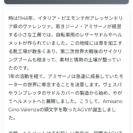
0-1
現代素材の登場：グラスファイバー
時は1946年、イタリア・ピエモンテ州アレッサンドリ
0-2
現代のヘルメット
ア県のヴァレンツァ。若きジーノ・アミサーノが経営
0-3
ヘルメットの黒い金
する小さな工房では、自転車用のレザーサドルやヘル
メットが作られていました。この地域には革を加工す
0-4
複合繊維
る靴工場が数多くあり、第二次世界大戦後のサイクリ
0-5
最後に
ングブームも相まって、素材と情熱の土壌が整ってい
たのです。
1年の活動を経て、アミサーノは急速に成長していたモ
ーターの世界に専念することを決意します。ヴェスパ
やランブレッタのサドルカバーの製造から始め、やが
てヘルメットへと展開しました。こうして、Amisano
Gino Valenzaの頭文字を取ったAGVが誕生しまし
た。