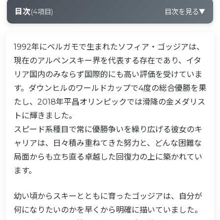
目次
(
4
項目)
目次を見る
▼
1
インタビューの概要
1992年にベルガモで生まれたソフィア・ゴッジアは、
2
トレーニングと準備の重要性
現在のアルペンスキー界を代表する存在であり、イタ
3
スキー用エアバッグの義務化
リア国内のみならず国際的にも高い評価を受けていま
す。ダウンヒルのワールドカップで4度の総合優勝を果
3-1
大会運営の課題
たし、2018年平昌オリンピックでは滑降の金メダリス
トに輝きました。
スピード系種目で常に優勝争いを繰り広げる彼女のキ
ャリアは、日々積み重ねてきた努力と、どんな困難な
局面からも立ち直る卓越した回復力の上に築かれてい
ます。
幼い頃からスキーとともに育ったゴッジアは、自分が
何になりたいのかを早くから明確に描いていました。