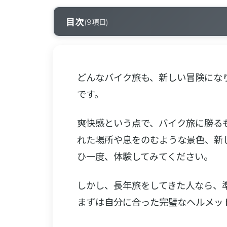
目次
(
9
項目)
0-1
タンクバッグで必需品をすぐ手元に
0-2
サイドバッグがあれば旅の荷物をすべて持
どんなバイク旅も、新しい冒険にな
0-3
ライディング中の水分補給は必須｜ウォー
です。
0-4
予期せぬ事態に備えるパンク修理キット
爽快感という点で、バイク旅に勝る
0-5
タイラップ、テープ、ワイヤー
れた場所や息をのむような景色、新
ひ一度、体験してみてください。
0-6
走行中はチェーンの定期的な潤滑を忘れず
0-7
GPSナビゲーターかスマートフォンホルダ
しかし、長年旅をしてきた人なら、
まずは自分に合った完璧なヘルメッ
0-8
シガーソケットまたはバッテリー接続用の
0-9
防水キット｜雨から身を守るウェアやレイ