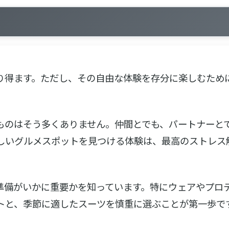
ち運べる
り得ます。ただし、その自由な体験を存分に楽しむため
ターバッグ付きバックパックを常に携帯
ものはそう多くありません。仲間とでも、パートナーと
しいグルメスポットを見つける体験は、最高のストレス
に
ーか？
準備がいかに重要かを知っています。特にウェアやプロ
トと、季節に適したスーツを慎重に選ぶことが第一歩で
充電器
ンスーツ