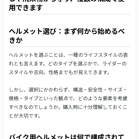
用できます
0-20
モジュラーヘルメットの特徴
0-21
モジュラーヘルメットを選ぶべきタイミング
ヘルメット選び：まず何から始めるべ
0-22
フルフェイスとモジュラーヘルメットの違い
きか
0-23
アドベンチャーヘルメットの特徴
ヘルメットを選ぶことは、一種のライフスタイルの表
0-24
街乗り向けヘルメットの特徴
れとも言えます。どのタイプを選ぶかで、ライダーの
0-25
ヘルメットの色：最優先は好み
スタイルや志向、性格までもが見えてきます。
0-26
ヘルメットを交換すべきタイミング
しかし、選択にかかわらず、構造・安全性・サイズ・
0-27
ヘルメットの規格認証に有効期限はあるのか
規格・タイプといった観点で、どのような要素を考慮
0-28
AGVヘルメットはどのように作られているのか
すべきなのでしょうか。購入時に十分理解しておくこ
とが大切です。
バイク用ヘルメットは何で構成されて