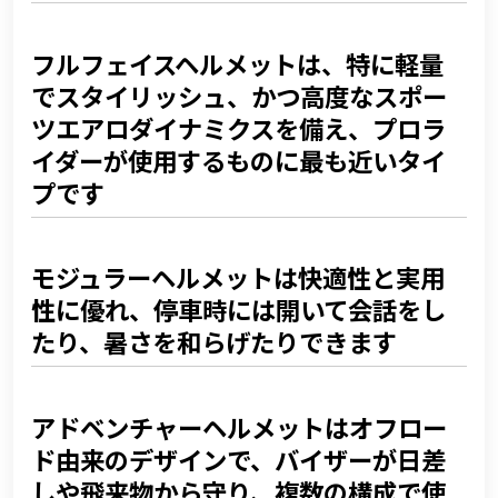
0-8
バイク用ヘルメットは何で構成されているのか
0-9
衝撃吸収材：EPS
フルフェイスヘルメットは、特に軽量
でスタイリッシュ、かつ高度なスポー
0-10
バイク用ヘルメットの内装
ツエアロダイナミクスを備え、プロラ
0-11
あごひも（リテンションストラップ）
イダーが使用するものに最も近いタイ
0-12
バイザーと、その良し悪しの見極め方
プです
0-13
正しいヘルメットサイズの選び方
0-14
きついヘルメットは広げられるのか
モジュラーヘルメットは快適性と実用
性に優れ、停車時には開いて会話をし
0-15
規格適合ヘルメットの見分け方
たり、暑さを和らげたりできます
0-16
安全性：チェックすべきポイント
0-17
ヘルメットのベンチレーションが重要な理由
アドベンチャーヘルメットはオフロー
0-18
どのタイプのヘルメットを選ぶべきか
ド由来のデザインで、バイザーが日差
しや飛来物から守り、複数の構成で使
0-19
フルフェイスヘルメットを選ぶべきタイミング