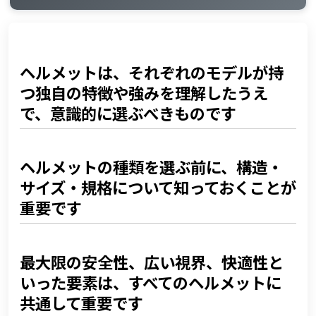
0-1
ヘルメットは、それぞれのモデルが持つ独自の特徴や強
みを理解したうえで、意識的に選ぶべきものです
0-2
ヘルメットの種類を選ぶ前に、構造・サイズ・規格につ
ヘルメットは、それぞれのモデルが持
いて知っておくことが重要です
つ独自の特徴や強みを理解したうえ
0-3
最大限の安全性、広い視界、快適性といった要素は、す
で、意識的に選ぶべきものです
べてのヘルメットに共通して重要です
0-4
フルフェイスヘルメットは、特に軽量でスタイリッシ
ュ、かつ高度なスポーツエアロダイナミクスを備え、プ
ヘルメットの種類を選ぶ前に、構造・
ロライダーが使用するものに最も近いタイプです
サイズ・規格について知っておくことが
0-5
モジュラーヘルメットは快適性と実用性に優れ、停車時
重要です
には開いて会話をしたり、暑さを和らげたりできます
0-6
アドベンチャーヘルメットはオフロード由来のデザイン
で、バイザーが日差しや飛来物から守り、複数の構成で
最大限の安全性、広い視界、快適性と
使用できます
いった要素は、すべてのヘルメットに
0-7
ヘルメット選び：まず何から始めるべきか
共通して重要です