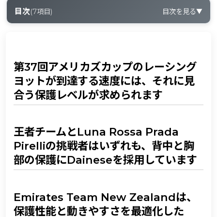
目次
(
7
項目)
目次を見る
▼
0-1
第37回アメリカズカップのレーシングヨットが到達する
速度には、それに見合う保護レベルが求められます
0-2
王者チームとLuna Rossa Prada Pirelliの挑戦者はいず
第37回アメリカズカップのレーシング
れも、背中と胸部の保護にDaineseを採用しています
ヨットが到達する速度には、それに見
0-3
Emirates Team New Zealandは、保護性能と動きやす
合う保護レベルが求められます
さを最適化したSea-Guardジャケットを選択しました
0-4
Emirates Team New Zealandは、頭部を守るために
NUCLEOヘルメットでもDaineseをパートナーに選んで
王者チームとLuna Rossa Prada
います
Pirelliの挑戦者はいずれも、背中と胸
0-5
柔軟で耐久性があり、浮力も備えたプロテクション
部の保護にDaineseを採用しています
0-6
完成度を左右するのはディテールです
0-7
ヘルメット──スキーの世界から生まれたNUCLEO
Emirates Team New Zealandは、
保護性能と動きやすさを最適化した