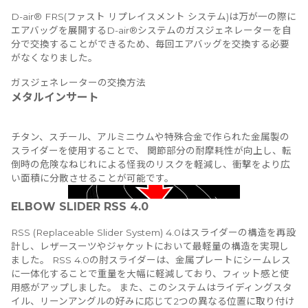
D-air® FRS(ファスト リプレイスメント システム)は万が一の際に
エアバッグを展開するD-air®システムのガスジェネレーターを自
分で交換することができるため、毎回エアバッグを交換する必要
がなくなりました。
ガスジェネレーターの交換方法
メタルインサート
チタン、スチール、アルミニウムや特殊合金で作られた金属製の
スライダーを使用することで、 関節部分の耐摩耗性が向上し、転
倒時の危険なねじれによる怪我のリスクを軽減し、衝撃をより広
い面積に分散させることが可能です。
ELBOW SLIDER RSS 4.0
RSS (Replaceable Slider System) 4.0はスライダーの構造を再設
計し、レザースーツやジャケットにおいて最軽量の構造を実現し
ました。 RSS 4.0の肘スライダーは、金属プレートにシームレス
に一体化することで重量を大幅に軽減しており、フィット感と使
用感がアップしました。 また、このシステムはライディングスタ
イル、リーンアングルの好みに応じて2つの異なる位置に取り付け