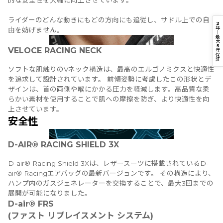
的な安全性を大幅に向上させています。
ライダーのどんな動きにもどの方向にも追従し、サドル上での自
2
年
由を妨げません。
｜
最
大
5
VELOCE RACING NECK
年
保
証
ソフトな肌触りのVネック構造は、最高のエルゴノミクスと快適性
を追求して設計されています。 前傾姿勢に考慮したこの形状とデ
ザインは、首の両側や喉にかかる圧力を軽減します。高品質な柔
らかい素材を使用することで肌への摩擦を防ぎ、より快適性を向
上させています。
安全性
D-AIR® RACING SHIELD 3X
D-air® Racing Shield 3Xは、レザースーツに搭載されているD-
air® Racingエアバッグの最新バージョンです。 その構造により、
ハンプ内のガスジェネレーターを交換することで、最大3回までの
展開が可能になりました。
D-air® FRS
(ファスト リプレイスメント システム)