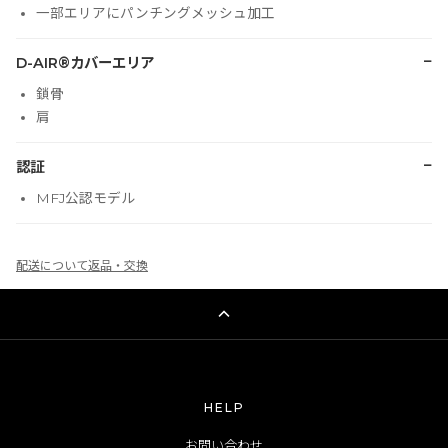
一部エリアにパンチングメッシュ加工
−
D-AIR®カバーエリア
鎖骨
肩
−
認証
MFJ公認モデル
配送について
返品・交換
HELP
お問い合わせ