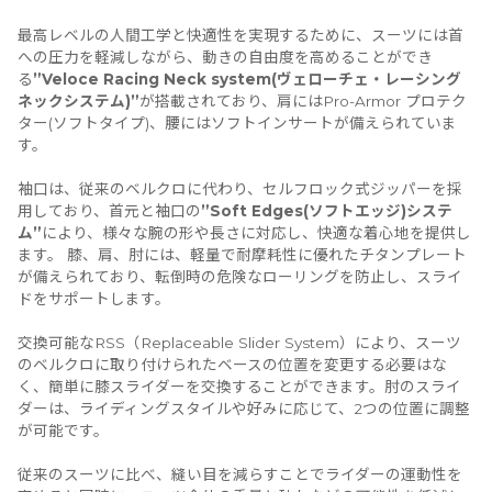
最高レベルの人間工学と快適性を実現するために、スーツには首
への圧力を軽減しながら、動きの自由度を高めることができ
る
”Veloce Racing Neck system(ヴェローチェ・レーシング
ネックシステム)”
が搭載されており、肩にはPro-Armor プロテク
ター(ソフトタイプ)、腰にはソフトインサートが備えられていま
す。
袖口は、従来のベルクロに代わり、セルフロック式ジッパーを採
用しており、首元と袖口の
”Soft Edges(ソフトエッジ)システ
ム”
により、様々な腕の形や長さに対応し、快適な着心地を提供し
ます。 膝、肩、肘には、軽量で耐摩耗性に優れたチタンプレート
が備えられており、転倒時の危険なローリングを防止し、スライ
ドをサポートします。
交換可能なRSS（Replaceable Slider System）により、スーツ
のベルクロに取り付けられたベースの位置を変更する必要はな
く、簡単に膝スライダーを交換することができます。肘のスライ
ダーは、ライディングスタイルや好みに応じて、2つの位置に調整
が可能です。
従来のスーツに比べ、縫い目を減らすことでライダーの運動性を