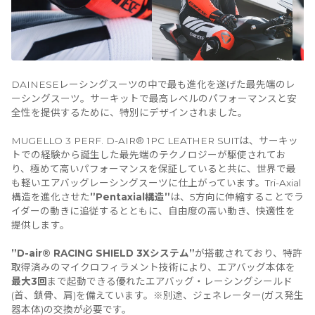
DAINESEレーシングスーツの中で最も進化を遂げた最先端のレ
ーシングスーツ。サーキットで最高レベルのパフォーマンスと安
全性を提供するために、特別にデザインされました。
MUGELLO 3 PERF. D-AIR® 1PC LEATHER SUITは、サーキッ
トでの経験から誕生した最先端のテクノロジーが駆使されてお
り、極めて高いパフォーマンスを保証していると共に、世界で最
も軽いエアバッグレーシングスーツに仕上がっています。Tri-Axial
構造を進化させた
”Pentaxial構造”
は、5方向に伸縮することでラ
イダーの動きに追従するとともに、自由度の高い動き、快適性を
提供します。
”D-air® RACING SHIELD 3Xシステム”
が搭載されており、特許
取得済みのマイクロフィラメント技術により、エアバッグ本体を
最大3回
まで起動できる優れたエアバッグ・レーシングシールド
(首、鎖骨、肩)を備えています。※別途、ジェネレーター(ガス発生
器本体)の交換が必要です。