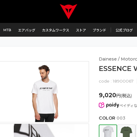
MTB
エアバッグ
カスタムワークス
ストア
ブランド
公式ブログ
Dainese / Motorcy
ESSENCE 
code :
18900067
9,020
円(税込)
ペイディ
COLOR
003