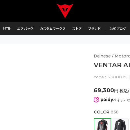
MTB
エアバッグ
カスタムワークス
ストア
ブランド
公式ブログ
Dainese / Motorcy
VENTAR AI
code :
17300035
69,300
円(税込)
ペイディ
COLOR
858