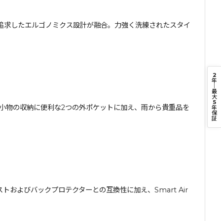
追求したエルゴノミクス設計が融合。力強く洗練されたスタイ
2
年
｜
最
大
5
小物の収納に便利な2つの外ポケットに加え、雨から貴重品を
年
保
証
ストおよびバックプロテクターとの互換性に加え、Smart Air