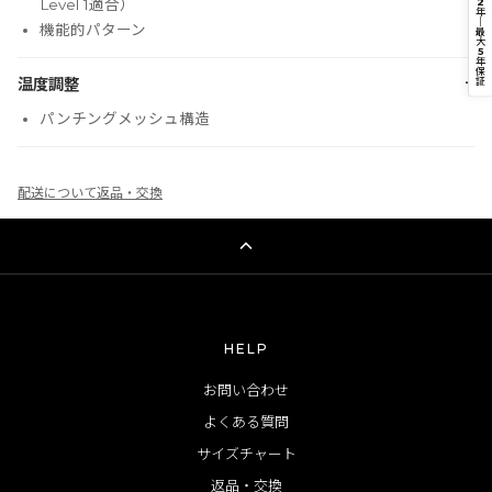
2
Level 1適合）
年
｜
機能的パターン
最
大
5
年
保
−
証
温度調整
パンチングメッシュ構造
配送について
返品・交換
HELP
お問い合わせ
よくある質問
サイズチャート
返品・交換