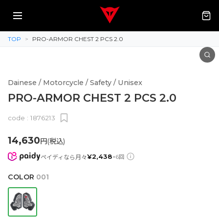
TOP
>
PRO-ARMOR CHEST 2 PCS 2.0
Dainese / Motorcycle / Safety / Unisex
PRO-ARMOR CHEST 2 PCS 2.0
code :
1876213
14,630
円(税込)
¥
2,438
ペイディなら月々
×
6
回
COLOR
001