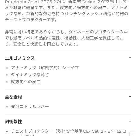
Pro-Armor Chest 2PCS 2.0は、新素材 “Xelion 2.0”を採用して
おり非常に軽量です。また、縦方向と横方向への屈曲、アナトミ
ックな形、革新的な薄さを持つパンチングメッシュ構造が特徴の
チェストプロテクターです。
非常に薄い構造でありながらも、ダイネーゼのプロテクターの中
でも最高レベルの熱的快適性、機動性、人間工学を保証してお
り、安全性と快適性を両立しています。
−
エルゴノミクス
アナトミック（解剖学的）シェイプ
ダイナミックな薄さ
縦方向への屈曲
−
主な素材
発泡ニトリルラバー
−
耐衝撃性
チェストプロテクター（欧州安全基準CE- Cat. 2 - EN 1621.3