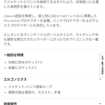
てジャケットとパンツを連結できるタブにより、日常使いにも適
した実用性を備えています。
Class A認証を取得し、肩と肘にはEN 1621.1 レベル1に準拠した
Pro-Armorプロテクターを装備。バックプロテクターおよびチェ
ストプロテクターにも対応しています。
エレガントなヴィンテージスポーツスタイルで、ライディング中
も個性を際立たせたいライダーにぴったりのアイコニックな一着
です。
−
一般的な特徴
2
年
｜
内側に防水ポケット1つ
最
大
5
前面にポケット2つ
年
保
証
−
エルゴノミクス
ジャケット-パンツ連結ループ
調節可能な首回り、ウエスト、手首
−
耐衝撃性