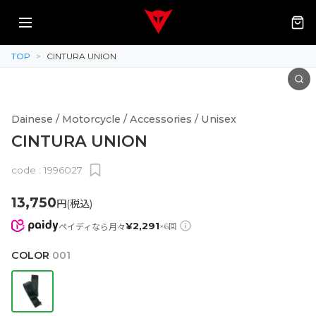
TOP
>
CINTURA UNION
Dainese / Motorcycle / Accessories / Unisex
CINTURA UNION
code :
1996027
13,750
円(税込)
¥
2,291
ペイディなら月々
×
6
回
COLOR
001