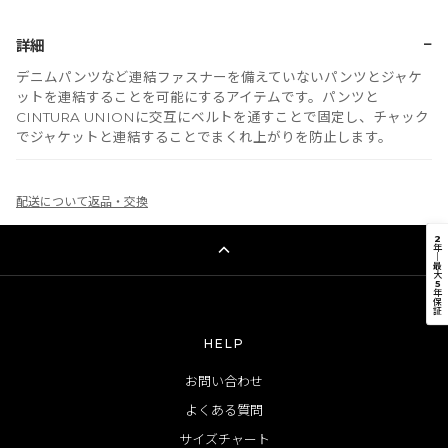
−
詳細
デニムパンツなど連結ファスナーを備えていないパンツとジャケ
ットを連結することを可能にするアイテムです。パンツと
CINTURA UNIONに交互にベルトを通すことで固定し、チャック
でジャケットと連結することでまくれ上がりを防止します。
配送について
返品・交換
2
年
｜
最
大
5
年
保
証
HELP
お問い合わせ
よくある質問
サイズチャート