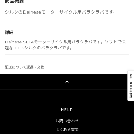
商品概要
シルクのDaineseモーターサイクル用バラクラバです。
−
詳細
Dainese SETAモーターサイクル用バラクラバです。ソフトで快
適な100%シルクのバラクラバです。
配送について
返品・交換
2
年
｜
最
大
5
年
保
証
HELP
お問い合わせ
よくある質問