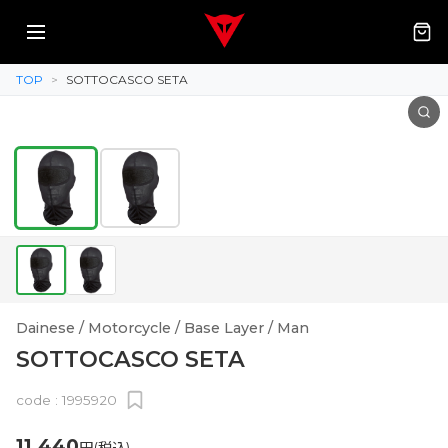
TOP
>
SOTTOCASCO SETA
Dainese / Motorcycle / Base Layer / Man
SOTTOCASCO SETA
code :
1995920
11,440