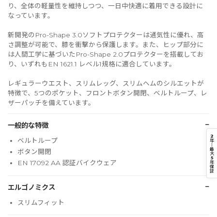
り、全体の軽量性を維持しつつ、一日中快適に着用できる設計に
なっています。
新開発のPro-Shape 3.0ソフトプロテクターは通気性に優れ、高
さ調整が可能で、膝を衝撃から保護します。また、ヒップ部分に
は人間工学に基づいたPro-Shape 2.0プロテクターを搭載してお
り、いずれもEN 1621.1 レベル1規格に適合しています。
レギュラーウエスト、スリムレッグ、スリムヘムのシルエットが
特徴で、5つのポケット、フロントボタン開閉、ベルトループ、レ
ザーパッチを備えています。
−
一般的な特徴
2
ベルトループ
年
｜
最
ボタン開閉
大
5
EN 17092 AA 認証バイクウェア
年
保
証
−
エルゴノミクス
スリムフィット