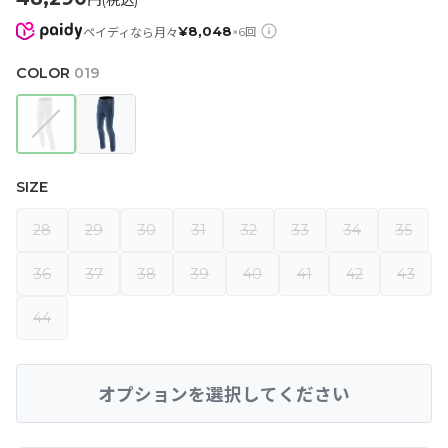
円(税込)
¥
8,048
ペイディなら月々
×
6
回
COLOR
019
SIZE
28
29
30
31
32
33
34
35
36
37
38
39
40
41
42
43
44
オプションを選択してください