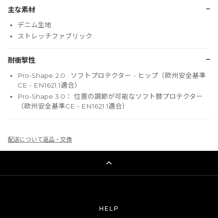
−
主な素材
デニム生地
ストレッチファブリック
−
耐衝撃性
Pro-Shape 2.0 : ソフトプロテクター - ヒップ（欧州安全基準
CE - EN1621.1適合）
Pro-Shape 3.0： 位置の調節が可能なソフト膝プロテクター
（欧州安全基準CE - EN1621.1適合）
配送について
返品・交換
HELP