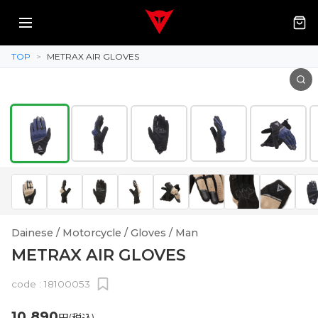
TOP
>
METRAX AIR GLOVES
Dainese / Motorcycle / Gloves / Man
METRAX AIR GLOVES
code :
18100053
10,890