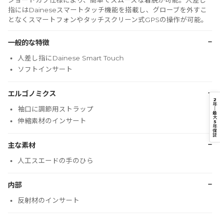
ショートカフ仕様により、簡単でスムーズな着脱が可能。人差し
指にはDaineseスマートタッチ機能を搭載し、グローブを外すこ
となくスマートフォンやタッチスクリーン式GPSの操作が可能。
−
一般的な特徴
人差し指にDainese Smart Touch
ソフトインサート
−
エルゴノミクス
2
年
｜
袖口に調節用ストラップ
最
大
伸縮素材のインサート
5
年
保
証
−
主な素材
人工スエードの手のひら
−
内部
反射材のインサート