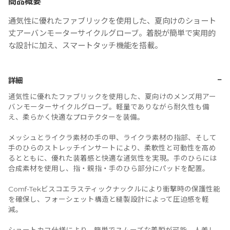
商品概要
通気性に優れたファブリックを使用した、夏向けのショート
丈アーバンモーターサイクルグローブ。着脱が簡単で実用的
な設計に加え、スマートタッチ機能を搭載。
−
詳細
通気性に優れたファブリックを使用した、夏向けのメンズ用アー
バンモーターサイクルグローブ。軽量でありながら耐久性も備
え、柔らかく快適なプロテクターを装備。
メッシュとライクラ素材の手の甲、ライクラ素材の指部、そして
手のひらのストレッチインサートにより、柔軟性と可動性を高め
るとともに、優れた装着感と快適な通気性を実現。手のひらには
合成素材を使用し、指・親指・手のひら部分にパッドを配置。
Comf-Tekビスコエラスティックナックルにより衝撃時の保護性能
を確保し、フォーシェット構造と縫製設計によって圧迫感を軽
減。