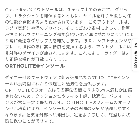
Groundtrax®アウトソールは、ステップ上での安定性、グリッ
プ、トラクションを確保するとともに、サドルを降りた後も同様
の性能を発揮するよう設計されています。 このアウトソールは、
ラグ（突起）や溝のデザイン、そしてゴムの素材によって、耐摩
耗性とセルフクリーニング機能(泥や汚れが溝に詰まりにくい)によ
り常に最適なグリップ力を維持します。 また、シフトチェンジや
2
ブレーキ操作の際に高い精度を発揮するよう、アウトソールには
年
｜
最
非対称のデザインが施されています。これにより、ライダーはよ
大
5
り正確な操作が可能になります。
年
保
ORTHOLITE®インソール
証
ダイネーゼのフットウェアに組み込まれたORTHOLITE®インソ
ールは長時間にわたり快適性と通気性を提供します。
ORTHOLITE®フォームはその寿命の間に厚さの5%未満しか圧縮
されないため、クッション性やフィット感、快適性、パフォーマ
ンスが常に一定で保たれます。 ORTHOLITE®フォームのオープ
ンセル構造により、インソールとその周囲の空気が循環しやすく
なります。湿気を外部へと排出し、足をより涼しく、乾燥した状
態に保つことができます。