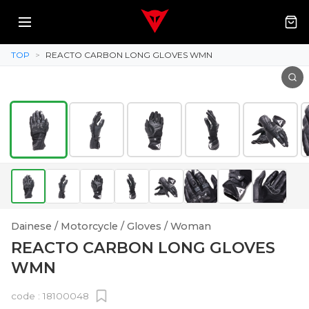
TOP
>
REACTO CARBON LONG GLOVES WMN
Dainese / Motorcycle / Gloves / Woman
REACTO CARBON LONG GLOVES
WMN
code :
18100048