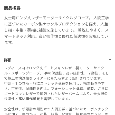
商品概要
女士用ロング丈レザーモーターサイクルグローブ。 人間工学
に基づいたカーボン製ナックルプロテクションを備え、人差
し指・中指・薬指に補強を施しています。 着脱しやすく、ス
マートタッチ対応。高い操作性と優れた快適性を実現してい
ます。
−
詳細
レディース向けロング丈ゴートスキンレザー製モーターサイク
ル・スポーツグローブ。 手の保護性、高い操作性、可動性、そし
て極上の快適性をライダーにもたらすよう設計されています。
甲部・手のひら・指にストレッチ構造を採用し、指の動きやす
さ、可動性、屈曲性を向上。フォーシェット構造、縫製、さらに
ゴートスキンレザーで補強されたレザーパームにより、最大限の
快適性と
高い操作感覚
を実現しています。
安全性は、新設計の剛性かつ人間工学に基づいたカーボンナック
ルに加え、手のひら、小指、親指、尺骨部、橈骨部のパッド、さ