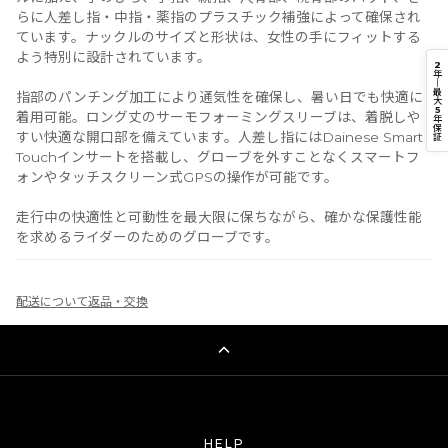
らに人差し指・中指・薬指のプラスチック補強によって確保され
ています。ナックルのサイズと形状は、女性の手にフィットする
よう特別に設計されています。
2
年
｜
最
指部のパンチング加工により通気性を確保し、暑い日でも快適に
大
5
着用可能。ロング丈のサーモフォーミングスリーブは、着脱しや
年
保
すい快適な開口部を備えています。人差し指にはDainese Smart
証
Touchインサートを搭載し、グローブを外すことなくスマートフ
ォンやタッチスクリーン式GPSの操作が可能です。
走行中の快適性と可動性を最大限に保ちながら、確かな保護性能
を求めるライダーのためのグローブです。
配送について
返品・交換
HELP