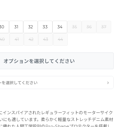
30
31
32
33
34
35
36
37
40
41
42
43
44
オプションを選択してください
›
ーを選択してください
にインスパイアされたレギュラーフィットのモーターサイク
いにも適しています。柔らかく軽量なストレッチデニム素材
優れた人間工学設計のPro-Shapeプロテクターを搭載し