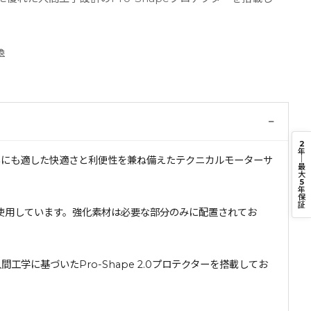
換
−
2
年
｜
、日常使いにも適した快適さと利便性を兼ね備えたテクニカルモーターサ
最
大
5
年
保
証
を使用しています。強化素材は必要な部分のみに配置されてお
工学に基づいたPro-Shape 2.0プロテクターを搭載してお