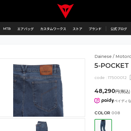
MTB
エアバッグ
カスタムワークス
ストア
ブランド
公式ブログ
Dainese / Motorcy
5-POCKET
code :
17500012
48,290
円(税込)
ペイディ
COLOR
008