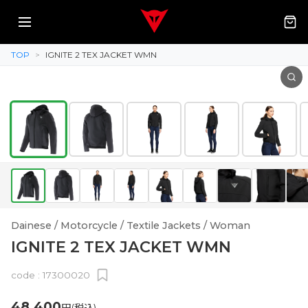
TOP
>
IGNITE 2 TEX JACKET WMN
Dainese / Motorcycle / Textile Jackets / Woman
IGNITE 2 TEX JACKET WMN
code :
17300020
48,400