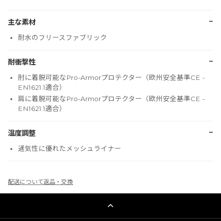
−
主な素材
耐水のフリースファブリック
−
耐衝撃性
肘に着脱可能なPro-Armorプロテクター（欧州安全基準CE -
EN1621.1適合）
肩に着脱可能なPro-Armorプロテクター（欧州安全基準CE -
EN1621.1適合）
−
温度調整
通気性に優れたメッシュライナー
配送について
返品・交換