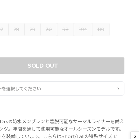
27
28
29
30
98
104
110
SOLD OUT
›
ーを選択してください
-Dry®防水メンブレンと着脱可能なサーマルライナーを備え
ンツ。年間を通して使用可能なオールシーズンモデルです。
orを装備しています。こちらはShort/Tallの特殊サイズで
2