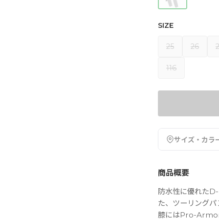
SIZE
25
26
116
サイズ・カラ
商品概要
防水性に優れたD
た、ツーリングパ
膝にはPro-Arm