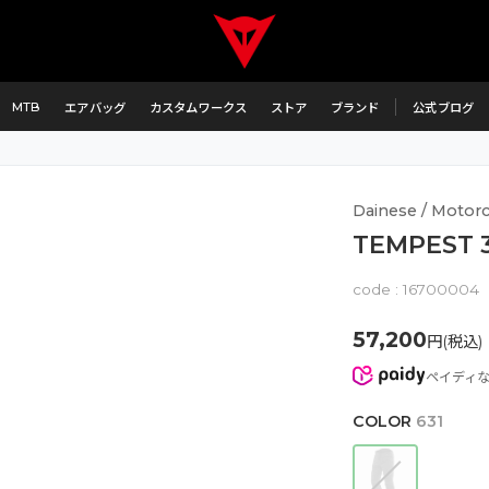
MTB
エアバッグ
カスタムワークス
ストア
ブランド
公式ブログ
Dainese / Motorc
TEMPEST 3
code :
16700004
57,200
円(税込)
ペイディ
COLOR
631