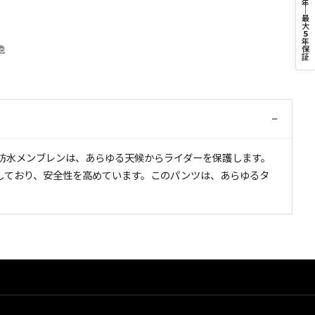
年
｜
最
大
5
年
換
保
証
−
®防水メンブレンは、あらゆる天候からライダーを保護します。
備しており、安全性を高めています。このパンツは、あらゆるタ