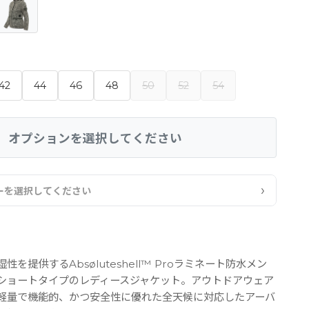
42
44
46
48
50
52
54
オプションを選択してください
›
ーを選択してください
を提供するAbsøluteshell™ Proラミネート防水メン
ショートタイプのレディースジャケット。アウトドアウェア
軽量で機能的、かつ安全性に優れた全天候に対応したアーバ