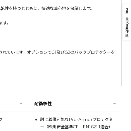
性、速乾性を持つとともに、快適な着心地を保証します。
2
年
｜
最
大
ます。
5
年
保
証
ターが装備されています。オプションでG1及びG2のバックプロテクターを
−
−
耐衝撃性
ク
肘に着脱可能なPro-Armorプロテクタ
ー（欧州安全基準CE - EN1621.1適合）