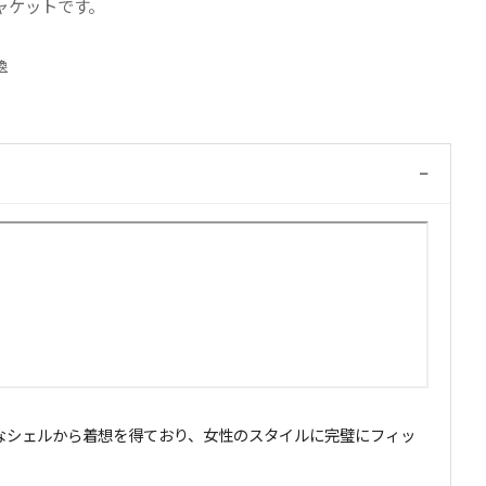
ャケットです。
換
−
る機能的なシェルから着想を得ており、女性のスタイルに完璧にフィッ