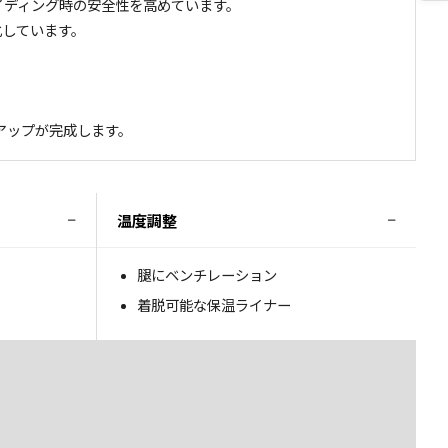
、ライディング時の安全性を高めています。
化しています。
トアップが完成します。
−
−
温度調整
腿にベンチレーション
着脱可能な保温ライナー