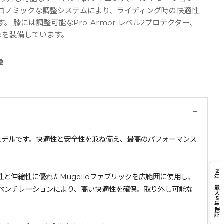
ゴノミックな調整システムにより、ライディング時の快適性
。 膝には調整可能なPro-Armor レベル2プロテクター、
peを装備しています。
換
−
想的なモデルです。快適性と安全性を兼ね備え、最高のパフォーマンス
2
性と伸縮性に優れたMugelloファブリックを広範囲に使用し、
年
｜
最
ベンチレーションにより、高い快適性を確保。取り外し可能な
大
5
年
保
証