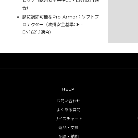
ヒップ（欧州安全基準CE - EN1621.1適
合）
膝に調節可能なPro-Armor：ソフトプ
ロテクター（欧州安全基準CE -
EN1621.1適合）
HELP
お問い合わせ
よくある質問
サイズチャート
返品・交換
配送・納期