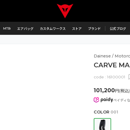
MTB
エアバッグ
カスタムワークス
ストア
ブランド
公式ブログ
Dainese / Motorc
CARVE MA
code :
16100001
101,200
円(税込)
ペイディ
COLOR
001