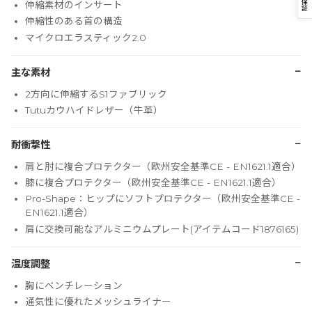
保
伸縮素材のインサート
証
伸縮性のある首の構造
マイクロエラスティック2.0
−
主な素材
2方向に伸縮するS1ファブリック
Tutuカウハイドレザー（牛革）
−
耐衝撃性
肩と肘に複合プロテクター（欧州安全基準CE - EN1621.1適合）
膝に複合プロテクター（欧州安全基準CE - EN1621.1適合）
Pro-Shape：ヒップにソフトプロテクター（欧州安全基準CE -
EN1621.1適合）
肩に交換可能なアルミニウムプレート(アイテムコード1876165)
−
温度調整
胸にベンチレーション
通気性に優れたメッシュライナー