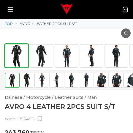
TOP
>
AVRO 4 LEATHER 2PCS SUIT S/T
Dainese / Motorcycle / Leather Suits / Man
AVRO 4 LEATHER 2PCS SUIT S/T
code :
1513480
243,760