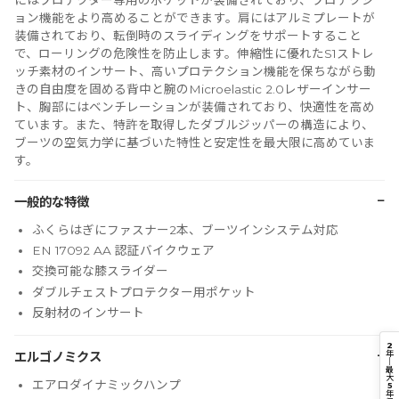
にはプロテクター専用のポケットが装備されており、プロテクシ
ョン機能をより高めることができます。肩にはアルミプレートが
装備されており、転倒時のスライディングをサポートすること
で、ローリングの危険性を防止します。伸縮性に優れたS1ストレ
ッチ素材のインサート、高いプロテクション機能を保ちながら動
きの自由度を固める背中と腕のMicroelastic 2.0レザーインサー
ト、胸部にはベンチレーションが装備されており、快適性を高め
ています。また、特許を取得したダブルジッパーの構造により、
ブーツの空気力学に基づいた特性と安定性を最大限に高めていま
す。
−
一般的な特徴
ふくらはぎにファスナー2本、ブーツインシステム対応
EN 17092 AA 認証バイクウェア
交換可能な膝スライダー
ダブルチェストプロテクター用ポケット
反射材のインサート
2
−
年
エルゴノミクス
｜
最
大
エアロダイナミックハンプ
5
年