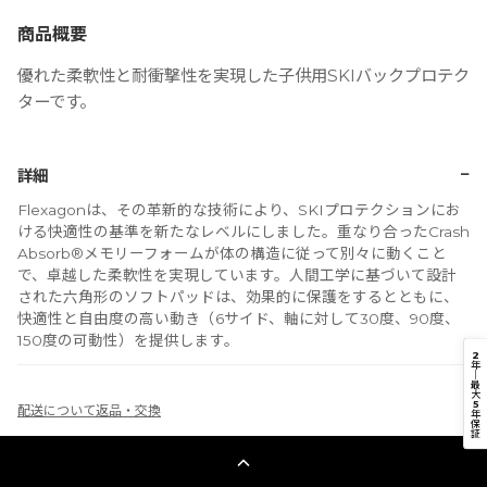
商品概要
優れた柔軟性と耐衝撃性を実現した子供用SKIバックプロテク
ターです。
−
詳細
Flexagonは、その革新的な技術により、SKIプロテクションにお
ける快適性の基準を新たなレベルにしました。重なり合ったCrash
Absorb®メモリーフォームが体の構造に従って別々に動くこと
で、卓越した柔軟性を実現しています。人間工学に基づいて設計
された六角形のソフトパッドは、効果的に保護をするとともに、
快適性と自由度の高い動き（6サイド、軸に対して30度、90度、
150度の可動性）を提供します。
2
年
｜
最
大
5
配送について
返品・交換
年
保
証