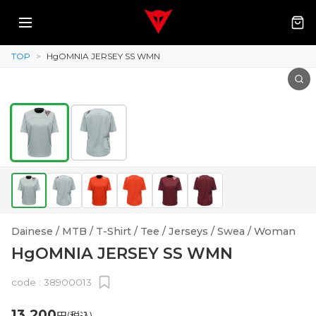
TOP
>
HgOMNIA JERSEY SS WMN
Dainese / MTB / T-Shirt / Tee / Jerseys / Swea / Woman
HgOMNIA JERSEY SS WMN
code :
38900013
13,200