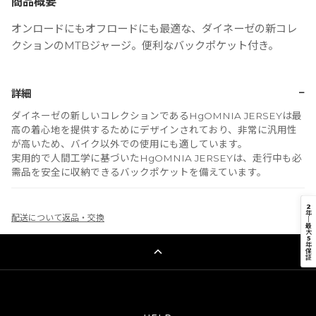
商品概要
オンロードにもオフロードにも最適な、ダイネーゼの新コレ
クションのMTBジャージ。便利なバックポケット付き。
−
詳細
ダイネーゼの新しいコレクションであるHgOMNIA JERSEYは最
高の着心地を提供するためにデザインされており、非常に汎用性
が高いため、バイク以外での使用にも適しています。
実用的で人間工学に基づいたHgOMNIA JERSEYは、走行中も必
需品を安全に収納できるバックポケットを備えています。
2
年
配送について
返品・交換
｜
最
大
5
年
保
証