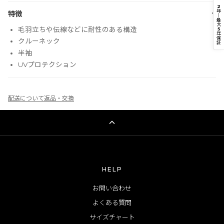
2
年
−
特徴
｜
最
大
5
毛羽立ちや伝線などに耐性のある構造
年
保
クルーネック
証
半袖
UVプロテクション
配送について
返品・交換
HELP
お問い合わせ
よくある質問
サイズチャート