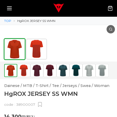
TOP
>
HgROX JERSEY SS WMN
Dainese / MTB / T-Shirt / Tee / Jerseys / Swea / Woman
HgROX JERSEY SS WMN
code :
38900007
14,300