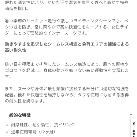
優れた通気性により、かいた汗や湿気を素早く外へと逃がす特殊
構造を採用。
暑い季節のサーキット走行や激しいライディングシーンでも、ベ
タつきを防ぎ、常に爽やかで高い快適性をキープする、女性ライ
ダーにとって理想的なインナースーツです。
動きやすさを追求したシームレス構造と負荷エリアの補強による
高い耐久性
縫い目を極限まで排除したシームレス構造により、肌への摩擦や
ゴロつきを軽減し、身体の動きを妨げない高い運動性を実現しま
す。
また、スーツや身体と最も頻繁に接触する部分には適切な補強を
配置。優れた快適性を維持しながら、タフな使用にも耐える抜群
の耐久性を誇ります。
−
一般的な特徴
2
耐摩耗性、耐引裂性、抗ピリング
年
｜
最
通年使用可能（12ヶ月）
大
5