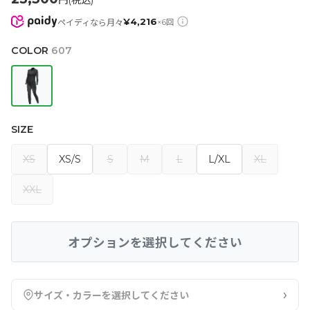
円(税込)
¥
4,216
ペイディなら月々
×
6
回
COLOR
607
SIZE
XS
XS/S
S
M
L
L/XL
XL
XXL
オプションを選択してください
›
サイズ・カラーを選択してください