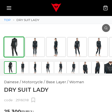
TOP
>
DRY SUIT LADY
Dainese / Motorcycle / Base Layer / Woman
DRY SUIT LADY
code :
2916018
25,300