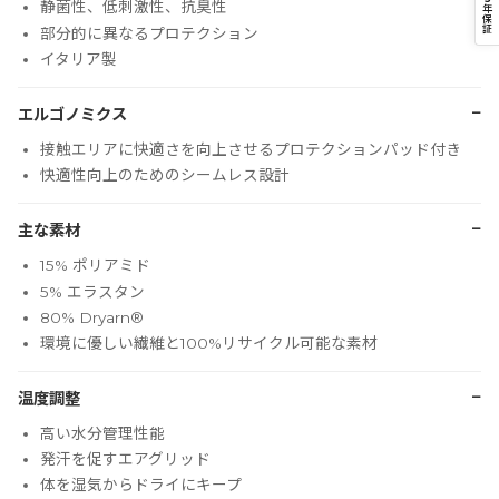
静菌性、低刺激性、抗臭性
年
保
証
部分的に異なるプロテクション
イタリア製
−
エルゴノミクス
接触エリアに快適さを向上させるプロテクションパッド付き
快適性向上のためのシームレス設計
−
主な素材
15% ポリアミド
5% エラスタン
80% Dryarn®
環境に優しい繊維と100%リサイクル可能な素材
−
温度調整
高い水分管理性能
発汗を促すエアグリッド
体を湿気からドライにキープ