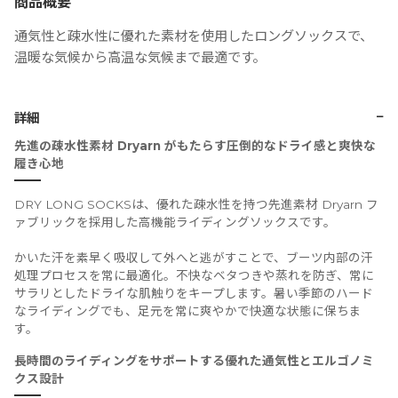
商品概要
通気性と疎水性に優れた素材を使用したロングソックスで、
温暖な気候から高温な気候まで最適です。
−
詳細
先進の疎水性素材 Dryarn がもたらす圧倒的なドライ感と爽快な
履き心地
DRY LONG SOCKSは、優れた疎水性を持つ先進素材 Dryarn フ
ァブリックを採用した高機能ライディングソックスです。
かいた汗を素早く吸収して外へと逃がすことで、ブーツ内部の汗
処理プロセスを常に最適化。不快なベタつきや蒸れを防ぎ、常に
サラリとしたドライな肌触りをキープします。暑い季節のハード
なライディングでも、足元を常に爽やかで快適な状態に保ちま
す。
長時間のライディングをサポートする優れた通気性とエルゴノミ
クス設計