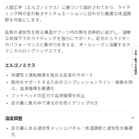
人間工学（エルゴノミクス）に基づいて設計されており、ライデ
ィング時の足の動きやシチュエーションに合わせた最適な体温調
節を可能にします。
抜群の通気性を誇る構造がブーツ内の熱を効率的に逃がし、温暖
な気候下でのライディングを強力にサポート。足元からライダー
のパフォーマンスと集中力を支える、オールシーズン活躍するテ
クニカルロングソックスです。
2
年
｜
最
大
−
エルゴノミクス
5
年
保
証
快適性と運転精度を高める足首のサポート
筋肉をサポートするためのコンプレッションライン：振動を抑
え、血液循環を最適化
フットベッドの圧力で血液循環を向上
足の裏に靴の中で滑るのを防ぐグリップ付き
−
温度調整
足の裏にある通気性メッシュパネル：体温調節と通気性を最適
化