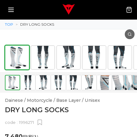
TOP
>
DRY LONG SOCKS
Dainese / Motorcycle / Base Layer / Unisex
DRY LONG SOCKS
code :
1996271
7,480