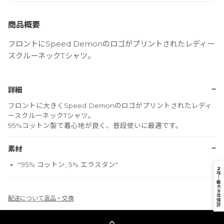
商品概要
フロントにSpeed Demonのロゴがプリントされたレディー
スクルーネックTシャツ。
−
詳細
フロントに大きくSpeed Demonのロゴがプリントされたレディ
ースクルーネックTシャツ。
95%コットン製で着心地が良く、普段使いに最適です。
−
素材
"95% コットン, 5% エラスタン"
2
年
｜
最
大
5
年
配送について
返品・交換
保
証