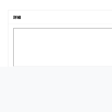
詳細
風を受ける指と手の甲のメッシュ構造により、非常に軽量で通
小指と手のひらには補強が施されており、グローブの安全性を
ています。
袖口にはベルクロが装備されており、グローブの着脱とフィッ
さらにDainese Smart Touchに対応しており、グ