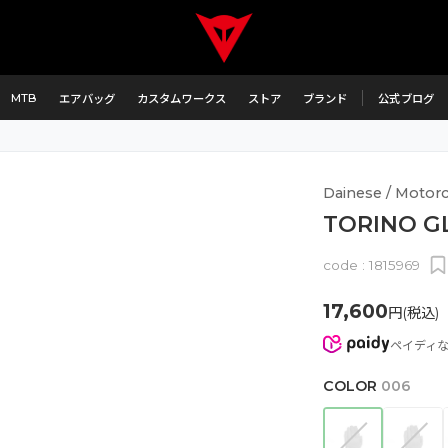
MTB
エアバッグ
カスタムワークス
ストア
ブランド
公式ブログ
Dainese / Motorc
TORINO G
code :
1815969
17,600
円(税込)
ペイディ
COLOR
006