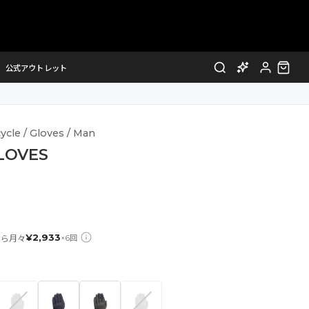
公式アウトレット
ycle / Gloves / Man
LOVES
¥
2,933
なら月々
×
6
回