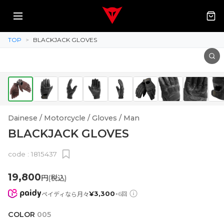
TOP
>
BLACKJACK GLOVES
Dainese / Motorcycle / Gloves / Man
BLACKJACK GLOVES
code :
1815437
19,800
円(税込)
¥
3,300
ペイディなら月々
×
6
回
COLOR
005