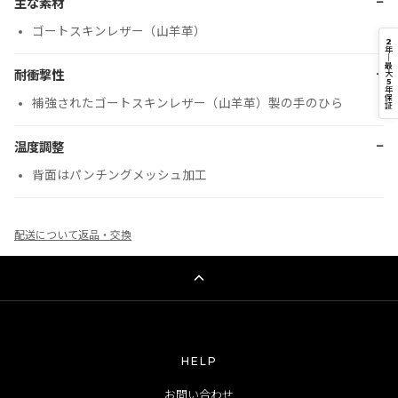
−
主な素材
ゴートスキンレザー（山羊革）
2
年
｜
最
−
耐衝撃性
大
5
年
保
補強されたゴートスキンレザー（山羊革）製の手のひら
証
−
温度調整
背面はパンチングメッシュ加工
配送について
返品・交換
HELP
お問い合わせ