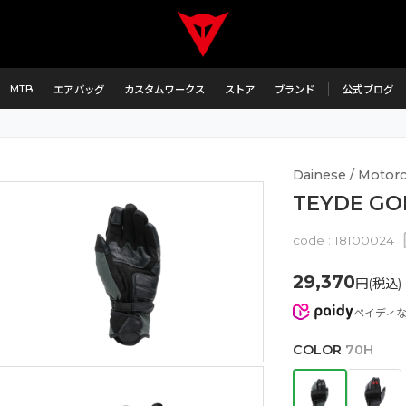
MTB
エアバッグ
カスタムワークス
ストア
ブランド
公式ブログ
Dainese / Motorc
TEYDE GO
code :
18100024
29,370
円(税込)
ペイディ
COLOR
70H