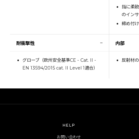
指に柔
のイン
締め付
−
耐衝撃性
内部
グローブ（欧州安全基準CE - Cat. II -
反射材
EN 13594/2015 cat. II Level 1適合）
HELP
お問い合わせ