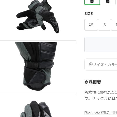
SIZE
XS
S
サイズ・カラ
商品概要
防水性に優れたGO
ブ。ナックルには
配送について
返品・交