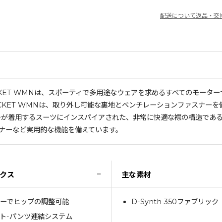
配送について
返品・交
 JACKET WMNは、スポーティで多用途なウェアを求めるすべてのモ
5 TEX JACKET WMNは、取り外し可能な裏地とベンチレーションフ
着用するスーツにインスパイアされた、非常に快適な襟の構造であるVeloce
ナーなど実用的な機能を備えています。
−
クス
主な素材
ーでヒップの調整可能
D-Synth 350ファブリック
ト-パンツ連結システム