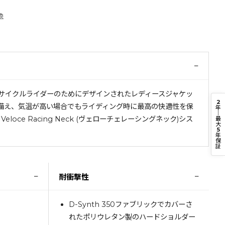
換
−
ーターサイクルライダーのためにデザインされたレディースジャケッ
2
ァスナーを備え、気温が高い場合でもライディング時に最高の快適性を保
年
｜
 Racing Neck (ヴェローチェレーシングネック)シス
最
大
5
年
保
証
−
−
耐衝撃性
D-Synth 350ファブリックでカバーさ
れたポリウレタン製のハードショルダー