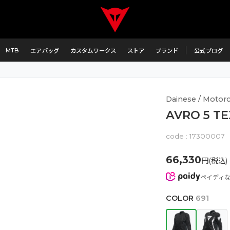
MTB
エアバッグ
カスタムワークス
ストア
ブランド
公式ブログ
Dainese / Motorc
AVRO 5 T
code :
17300007
66,330
円(税込)
ペイディ
COLOR
691