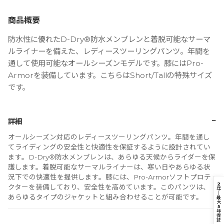
商品概要
防水性に優れたD-Dry®防水メンブレンと着脱可能なサーマ
ルライナーを備えた、レディースツーリングパンツ。年間を
通して使用可能なオールシーズンモデルです。膝にはPro-
Armorを装備しています。こちらはShort/Tallの特殊サイズ
です。
−
詳細
オールシーズン対応のレディースツーリングパンツ。年間を通し
てライディングの安全性と快適性を保証するように設計されてい
ます。D-Dry®防水メンブレンは、あらゆる天候からライダーを保
護します。着脱可能なサーマルライナーは、寒い日やあらゆる状
況下での快適性を提供します。膝には、Pro-Armorソフトプロテ
2
クターを装備しており、安全性を高めています。このパンツは、
年
｜
あらゆるタイプのジャケットと組み合わせることが可能です。
最
大
5
年
保
証