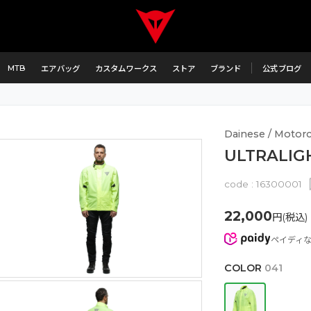
MTB
エアバッグ
カスタムワークス
ストア
ブランド
公式ブログ
Dainese / Motorc
ULTRALIG
code :
16300001
22,000
円(税込)
ペイディ
COLOR
041