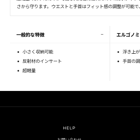
さから守ります。ウエストと手首はフィット感の調整が可能で
−
一般的な特徴
エルゴノミ
小さく収納可能
浮き上
反射材のインサート
手首の
超軽量
HELP
お問い合わせ