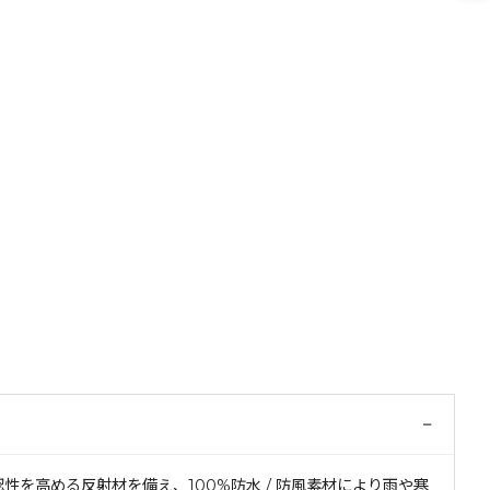
−
を高める反射材を備え、100%防水 / 防風素材により雨や寒