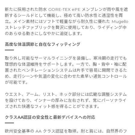
新たに採用された防水 GORE-TEX ePE メンブレンが雨や風を遮
断するシールドとして機能し、極めて高い防水性と透湿性を両
立。メイン素材にはソフトで軽量ながら耐久性に優れた Mugello
ストレッチファブリックを贅沢に使用しており、ライディング中
のあらゆる動きにしなやかに追従します。
高度な体温調節と自在なフィッティング
取り外し可能なサーマルライニングを装備し、寒冷期の走行でも
理想的な体温維持をサポートします。一方で、胸・背中・袖に配
置されたベンチレーションシステムは片手で容易に開閉できるた
め、走行シーンや気温の変化に合わせた素早い通気コントロール
が可能です。
ウエスト、アーム、リスト、ネック部分には広範な調整システム
を設けており、インナーの厚みに左右されず、常にパーソナライ
ズされた快適なフィット感を得ることができます。
クラスAA認証の安全性と最新デバイスへの対応
欧州安全基準の AA クラス認証を取得。肘と肩には、自然界のフ