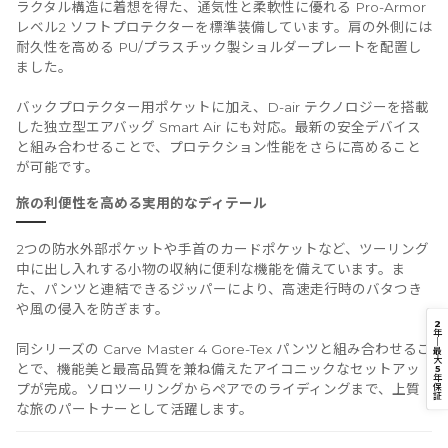
ラクタル構造に着想を得た、通気性と柔軟性に優れる Pro-Armor
レベル2 ソフトプロテクターを標準装備しています。肩の外側には
耐久性を高める PU/プラスチック製ショルダープレートを配置し
ました。
バックプロテクター用ポケットに加え、D-air テクノロジーを搭載
した独立型エアバッグ Smart Air にも対応。最新の安全デバイス
と組み合わせることで、プロテクション性能をさらに高めること
が可能です。
旅の利便性を高める実用的なディテール
2つの防水外部ポケットや手首のカードポケットなど、ツーリング
中に出し入れする小物の収納に便利な機能を備えています。ま
た、パンツと連結できるジッパーにより、高速走行時のバタつき
や風の侵入を防ぎます。
2
年
｜
同シリーズの Carve Master 4 Gore-Tex パンツと組み合わせるこ
最
大
とで、機能美と最高品質を兼ね備えたアイコニックなセットアッ
5
年
保
プが完成。ソロツーリングからペアでのライディングまで、上質
証
な旅のパートナーとして活躍します。