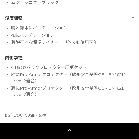
ムジェッロファブリック
−
温度調整
胸と背中にベンチレーション
袖にベンチレーション
着脱可能な保温ライナー - 単体でも使用可能
−
耐衝撃性
G1＆G2バックプロテクター用ポケット
肘にPro-Armorプロテクター（欧州安全基準CE - EN1621.1
Level 2適合）
肩にPro-Armorプロテクター（欧州安全基準CE - EN1621.1
Level 2適合）
配送について
返品・交換